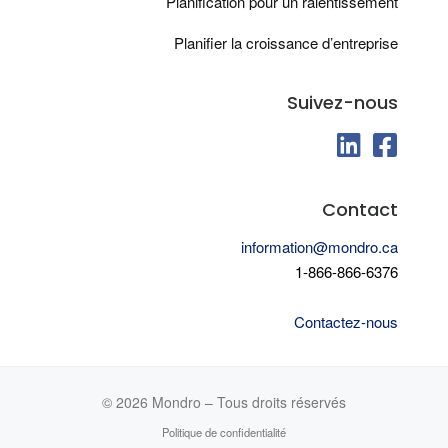
Planification pour un ralentissement
Planifier la croissance d’entreprise
Suivez-nous
fab fa-linkedin
fab fa-fa
Contact
information@mondro.ca
1-866-866-6376
Contactez-nous
© 2026
Mondro
–
Tous droits réservés
Politique de confidentialité