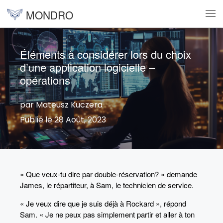
MONDRO
Skip to content
Me
Éléments à considérer lors du choix
d’une application logicielle –
opérations
par Mateusz Kuczera
Publié le 28 Août, 2023
« Que veux-tu dire par double-réservation? » demande
James, le répartiteur, à Sam, le technicien de service.
« Je veux dire que je suis déjà à Rockard », répond
Sam. « Je ne peux pas simplement partir et aller à ton