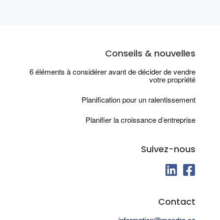
Conseils & nouvelles
6 éléments à considérer avant de décider de vendre
votre propriété
Planification pour un ralentissement
Planifier la croissance d’entreprise
Suivez-nous
fab fa-linkedin
fab fa-fa
Contact
information@mondro.ca