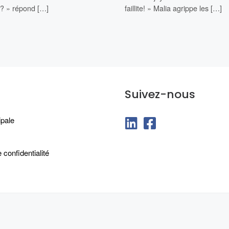
l? » répond […]
faillite! » Malia agrippe les […]
Suivez-nous
fab fa-linkedin
fab fa-facebook-squ
ipale
 confidentialité