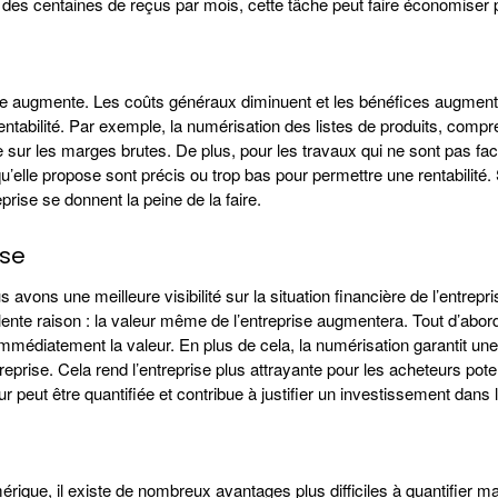
c des centaines de reçus par mois, cette tâche peut faire économise
reprise augmente. Les coûts généraux diminuent et les bénéfices augm
entabilité. Par exemple, la numérisation des listes de produits, compre
ée sur les marges brutes. De plus, pour les travaux qui ne sont pas fa
qu’elle propose sont précis ou trop bas pour permettre une rentabilit
rise se donnent la peine de la faire.
ise
vons une meilleure visibilité sur la situation financière de l’entrepri
nte raison : la valeur même de l’entreprise augmentera. Tout d’abord, i
e immédiatement la valeur. En plus de cela, la numérisation garantit u
ntreprise. Cela rend l’entreprise plus attrayante pour les acheteurs po
 peut être quantifiée et contribue à justifier un investissement dans 
rique, il existe de nombreux avantages plus difficiles à quantifier m