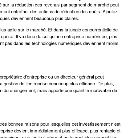
ité sur la réduction des revenus par segment de marché peut
ent entraîner des actions de réduction des coûts. Ajoutez
giques deviennent beaucoup plus claires.
us agile sur le marché. Et dans la jungle concurrentielle de
ntreprise. Il va donc de soi qu’une entreprise numérisée, plus
issent pas dans les technologies numériques deviennent moins
propriétaire d’entreprise ou un directeur général peut
 la gestion de l’entreprise beaucoup plus efficace. De plus,
ion du changement, mais apporte une quantité incroyable de
s très bonnes raisons pour lesquelles cet investissement n’est
prise devient immédiatement plus efficace, plus rentable et
rganisée, plus facile à gérer et nettement plus compétitive.