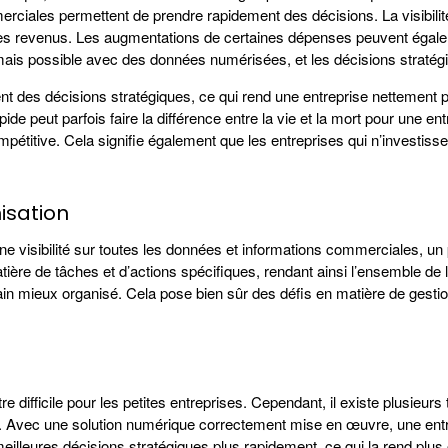
erciales permettent de prendre rapidement des décisions. La visibil
des revenus. Les augmentations de certaines dépenses peuvent égalem
sormais possible avec des données numérisées, et les décisions straté
nt des décisions stratégiques, ce qui rend une entreprise nettement pl
pide peut parfois faire la différence entre la vie et la mort pour une e
compétitive. Cela signifie également que les entreprises qui n’invest
isation
une visibilité sur toutes les données et informations commerciales, un 
matière de tâches et d’actions spécifiques, rendant ainsi l’ensemble de
ain mieux organisé. Cela pose bien sûr des défis en matière de gest
e difficile pour les petites entreprises. Cependant, il existe plusieur
 Avec une solution numérique correctement mise en œuvre, une entre
illeures décisions stratégiques plus rapidement, ce qui la rend plus o