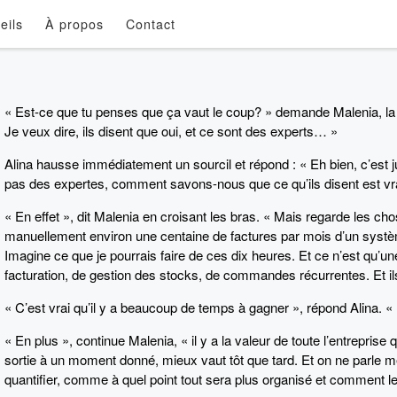
eils
À propos
Contact
« Est-ce que tu penses que ça vaut le coup? » demande Malenia, la p
Je veux dire, ils disent que oui, et ce sont des experts… »
Alina hausse immédiatement un sourcil et répond : « Eh bien, c’es
pas des expertes, comment savons-nous que ce qu’ils disent est vr
« En effet », dit Malenia en croisant les bras. « Mais regarde les ch
manuellement environ une centaine de factures par mois d’un systèm
Imagine ce que je pourrais faire de ces dix heures. Et ce n’est qu’un
facturation, de gestion des stocks, de commandes récurrentes. Et ils o
« C’est vrai qu’il y a beaucoup de temps à gagner », répond Alina.
« En plus », continue Malenia, « il y a la valeur de toute l’entrepr
sortie à un moment donné, mieux vaut tôt que tard. Et on ne parle
quantifier, comme à quel point tout sera plus organisé et comment le